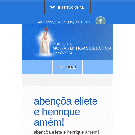
INSTITUCIONAL
Av. Caribe, 184. Tel: (15) 3031.1517
MENU
Home
»
abençõa eliete
e henrique
amém!
abençõa eliete e henrique amém!