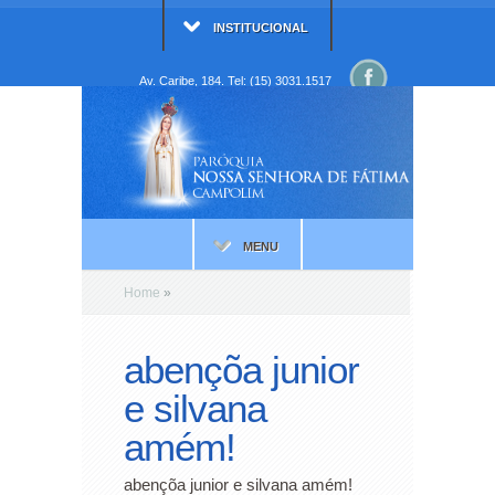
INSTITUCIONAL
Av. Caribe, 184. Tel: (15) 3031.1517
MENU
Home
»
abençõa junior
e silvana
amém!
abençõa junior e silvana amém!