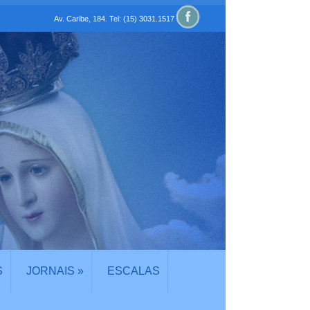
Av. Caribe, 184. Tel: (15) 3031.1517
S
JORNAIS
»
ESCALAS