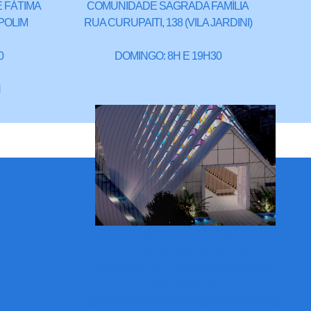
 FÁTIMA
COMUNIDADE SAGRADA FAMÍLIA
POLIM
RUA CURUPAITI, 138 (VILA JARDINI)
0
DOMINGO: 8H E 19H30
H
IGREJA SÃO PIO DE PIETRELCINA -
(FUTURAS INSTALAÇÕES)
RUA CARLOS EUGÊNIO DA SIQUEIRA
SALERNO, 598
(CAMPOLIM - ENDEREÇO PROVISÓRIO)