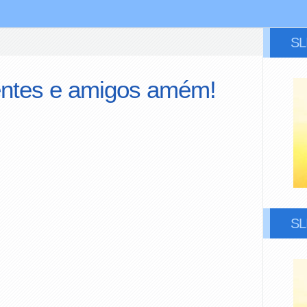
S
ntes e amigos amém!
S