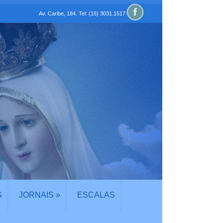
Av. Caribe, 184. Tel: (15) 3031.1517
S
JORNAIS
»
ESCALAS