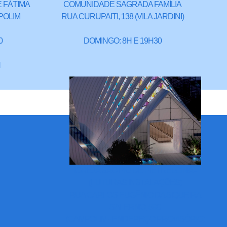
 FÁTIMA
COMUNIDADE SAGRADA FAMÍLIA
POLIM
RUA CURUPAITI, 138 (VILA JARDINI)
0
DOMINGO: 8H E 19H30
H
IGREJA SÃO PIO DE PIETRELCINA -
(FUTURAS INSTALAÇÕES)
RUA CARLOS EUGÊNIO DA SIQUEIRA
SALERNO, 598
(CAMPOLIM - ENDEREÇO PROVISÓRIO)