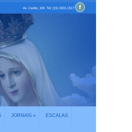
Av. Caribe, 184. Tel: (15) 3031.1517
S
JORNAIS
»
ESCALAS