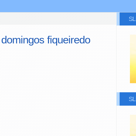
S
 domingos fiqueiredo
S