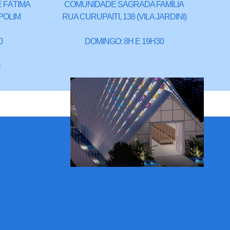
 FÁTIMA
COMUNIDADE SAGRADA FAMÍLIA
POLIM
RUA CURUPAITI, 138 (VILA JARDINI)
0
DOMINGO: 8H E 19H30
H
IGREJA SÃO PIO DE PIETRELCINA -
(FUTURAS INSTALAÇÕES)
RUA CARLOS EUGÊNIO DA SIQUEIRA
SALERNO, 598
(CAMPOLIM - ENDEREÇO PROVISÓRIO)