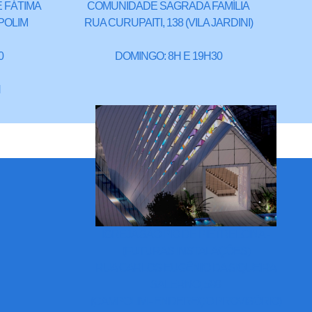
 FÁTIMA
COMUNIDADE SAGRADA FAMÍLIA
POLIM
RUA CURUPAITI, 138 (VILA JARDINI)
0
DOMINGO: 8H E 19H30
H
IGREJA SÃO PIO DE PIETRELCINA -
(FUTURAS INSTALAÇÕES)
RUA CARLOS EUGÊNIO DA SIQUEIRA
SALERNO, 598
(CAMPOLIM - ENDEREÇO PROVISÓRIO)