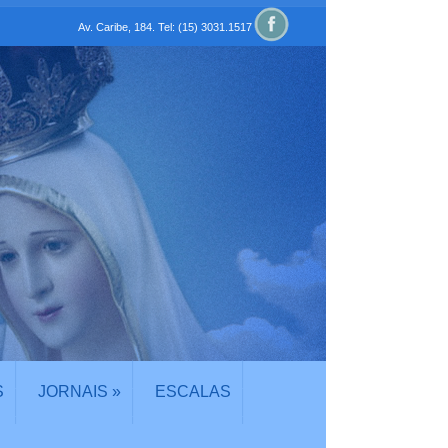
Av. Caribe, 184. Tel: (15) 3031.1517
S
JORNAIS
»
ESCALAS