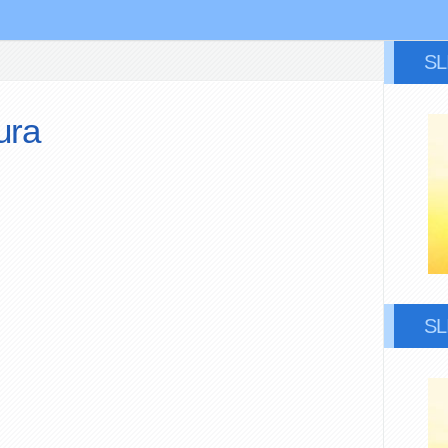
S
ura
S