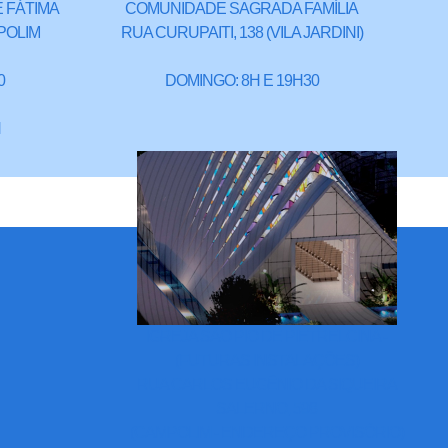
 FÁTIMA
COMUNIDADE SAGRADA FAMÍLIA
POLIM
RUA CURUPAITI, 138 (VILA JARDINI)
0
DOMINGO: 8H E 19H30
H
IGREJA SÃO PIO DE PIETRELCINA -
(FUTURAS INSTALAÇÕES)
RUA CARLOS EUGÊNIO DA SIQUEIRA
SALERNO, 598
(CAMPOLIM - ENDEREÇO PROVISÓRIO)