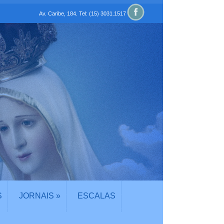
Av. Caribe, 184. Tel: (15) 3031.1517
S
JORNAIS
»
ESCALAS