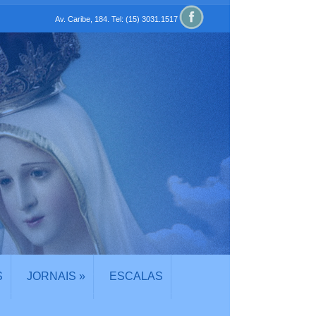
Av. Caribe, 184. Tel: (15) 3031.1517
S
JORNAIS
»
ESCALAS