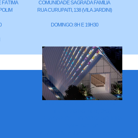
 FÁTIMA
COMUNIDADE SAGRADA FAMÍLIA
POLIM
RUA CURUPAITI, 138 (VILA JARDINI)
0
DOMINGO: 8H E 19H30
H
IGREJA SÃO PIO DE PIETRELCINA -
(FUTURAS INSTALAÇÕES)
RUA CARLOS EUGÊNIO DA SIQUEIRA
SALERNO, 598
(CAMPOLIM - ENDEREÇO PROVISÓRIO)