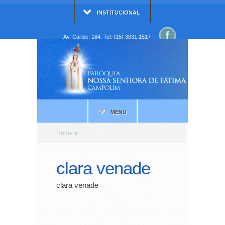
INSTITUCIONAL
Av. Caribe, 184. Tel: (15) 3031.1517
MENU
Home
»
clara venade
clara venade