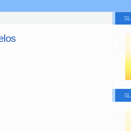
S
elos
S