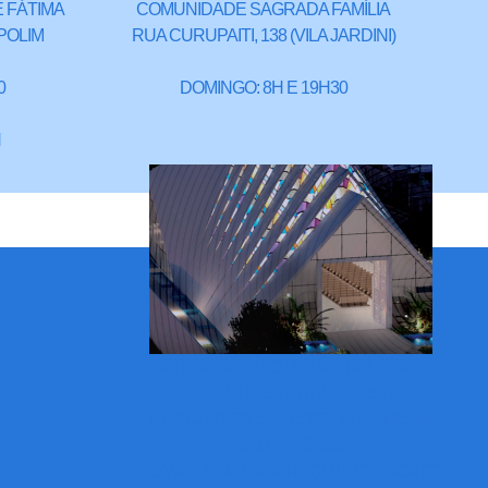
 FÁTIMA
COMUNIDADE SAGRADA FAMÍLIA
POLIM
RUA CURUPAITI, 138 (VILA JARDINI)
0
DOMINGO: 8H E 19H30
H
IGREJA SÃO PIO DE PIETRELCINA -
(FUTURAS INSTALAÇÕES)
RUA CARLOS EUGÊNIO DA SIQUEIRA
SALERNO, 598
(CAMPOLIM - ENDEREÇO PROVISÓRIO)