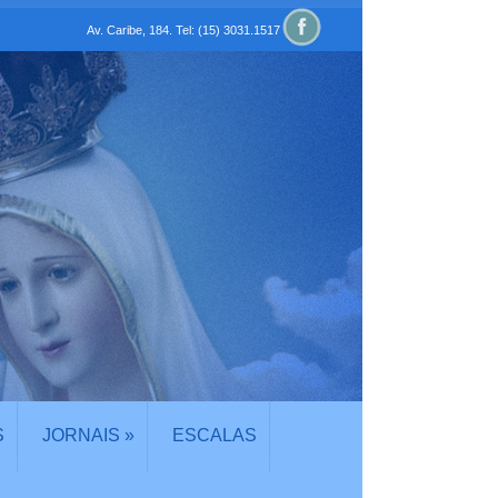
Av. Caribe, 184. Tel: (15) 3031.1517
S
JORNAIS
»
ESCALAS