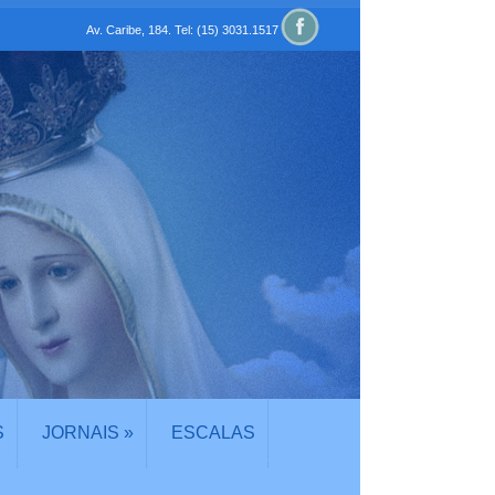
Av. Caribe, 184. Tel: (15) 3031.1517
S
JORNAIS
»
ESCALAS