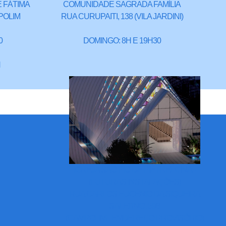
 FÁTIMA
COMUNIDADE SAGRADA FAMÍLIA
POLIM
RUA CURUPAITI, 138 (VILA JARDINI)
0
DOMINGO: 8H E 19H30
H
IGREJA SÃO PIO DE PIETRELCINA -
(FUTURAS INSTALAÇÕES)
RUA CARLOS EUGÊNIO DA SIQUEIRA
SALERNO, 598
(CAMPOLIM - ENDEREÇO PROVISÓRIO)