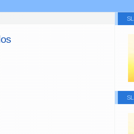
S
los
S