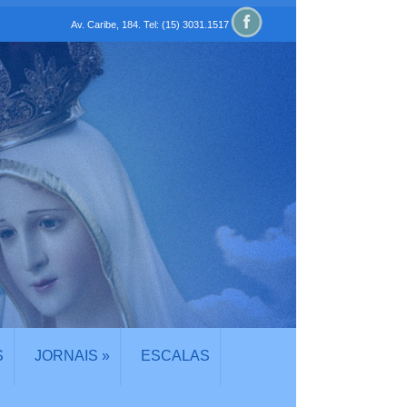
Av. Caribe, 184. Tel: (15) 3031.1517
S
JORNAIS
»
ESCALAS