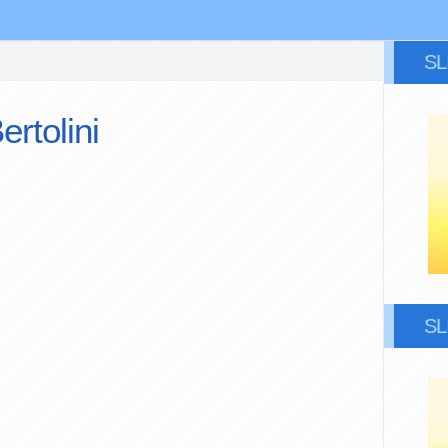
S
ertolini
S