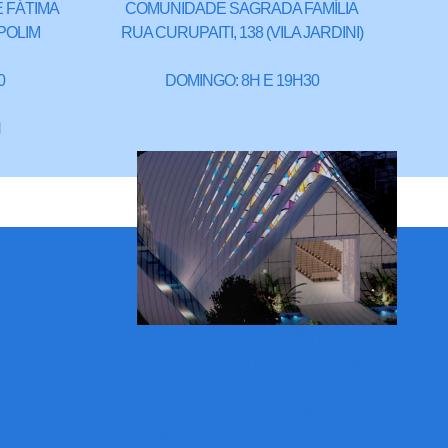
 FÁTIMA
COMUNIDADE SAGRADA FAMÍLIA
POLIM
RUA CURUPAITI, 138 (VILA JARDINI)
0
DOMINGO: 8H E 19H30
H
IGREJA SÃO PIO DE PIETRELCINA -
(FUTURAS INSTALAÇÕES)
RUA CARLOS EUGÊNIO DA SIQUEIRA
SALERNO, 598
(CAMPOLIM - ENDEREÇO PROVISÓRIO)