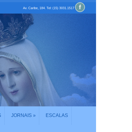
Av. Caribe, 184. Tel: (15) 3031.1517
S
JORNAIS
»
ESCALAS