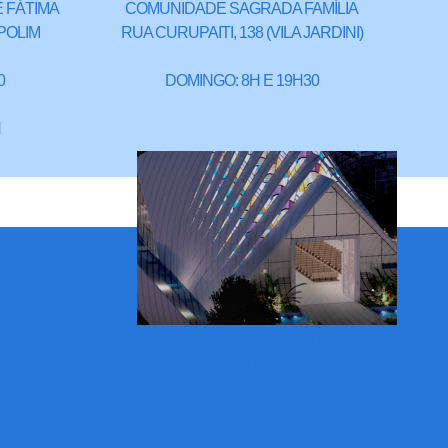
 FÁTIMA
COMUNIDADE SAGRADA FAMÍLIA
POLIM
RUA CURUPAITI, 138 (VILA JARDINI)
0
DOMINGO: 8H E 19H30
H
IGREJA SÃO PIO DE PIETRELCINA -
(FUTURAS INSTALAÇÕES)
RUA CARLOS EUGÊNIO DA SIQUEIRA
SALERNO, 598
(CAMPOLIM - ENDEREÇO PROVISÓRIO)