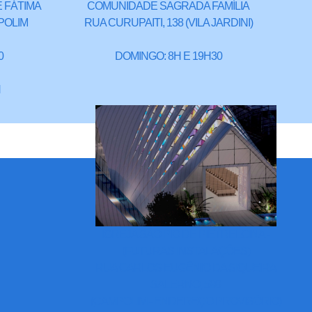
 FÁTIMA
COMUNIDADE SAGRADA FAMÍLIA
POLIM
RUA CURUPAITI, 138 (VILA JARDINI)
0
DOMINGO: 8H E 19H30
H
IGREJA SÃO PIO DE PIETRELCINA -
(FUTURAS INSTALAÇÕES)
RUA CARLOS EUGÊNIO DA SIQUEIRA
SALERNO, 598
(CAMPOLIM - ENDEREÇO PROVISÓRIO)