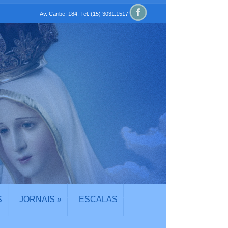
Av. Caribe, 184. Tel: (15) 3031.1517
S
JORNAIS
»
ESCALAS