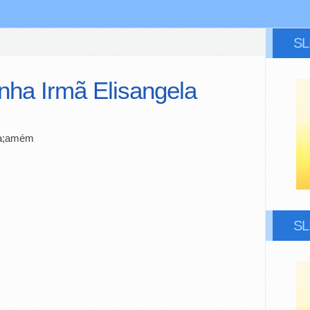
S
inha Irmã Elisangela
lva;amém
S