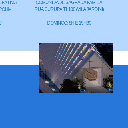
 FÁTIMA
COMUNIDADE SAGRADA FAMÍLIA
POLIM
RUA CURUPAITI, 138 (VILA JARDINI)
0
DOMINGO: 8H E 19H30
H
IGREJA SÃO PIO DE PIETRELCINA -
(FUTURAS INSTALAÇÕES)
RUA CARLOS EUGÊNIO DA SIQUEIRA
SALERNO, 598
(CAMPOLIM - ENDEREÇO PROVISÓRIO)