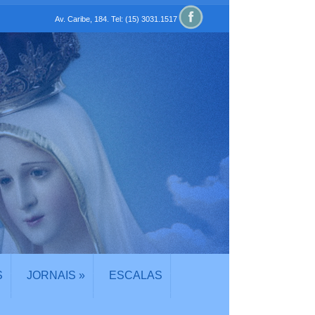
Av. Caribe, 184. Tel: (15) 3031.1517
S
JORNAIS
»
ESCALAS