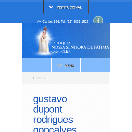
INSTITUCIONAL
Av. Caribe, 184. Tel: (15) 3031.1517
MENU
Home
»
gustavo
dupont
rodrigues
gonçalves