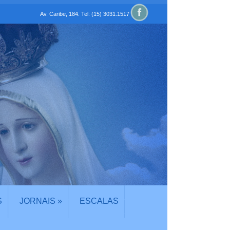
Av. Caribe, 184. Tel: (15) 3031.1517
S
JORNAIS
»
ESCALAS