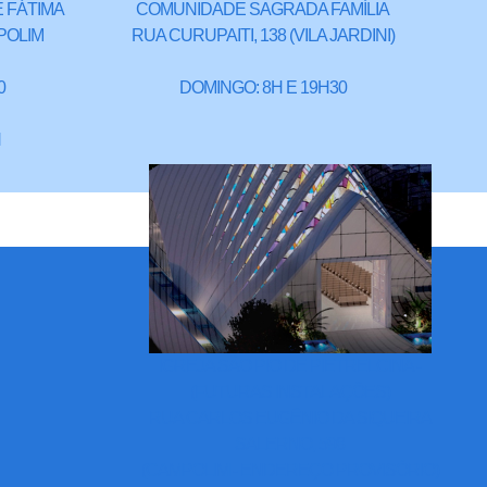
 FÁTIMA
COMUNIDADE SAGRADA FAMÍLIA
POLIM
RUA CURUPAITI, 138 (VILA JARDINI)
0
DOMINGO: 8H E 19H30
H
IGREJA SÃO PIO DE PIETRELCINA -
(FUTURAS INSTALAÇÕES)
RUA CARLOS EUGÊNIO DA SIQUEIRA
SALERNO, 598
(CAMPOLIM - ENDEREÇO PROVISÓRIO)