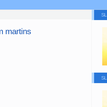
S
am martins
S