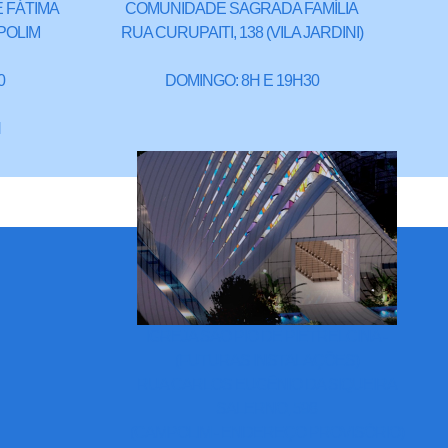
 FÁTIMA
COMUNIDADE SAGRADA FAMÍLIA
POLIM
RUA CURUPAITI, 138 (VILA JARDINI)
0
DOMINGO: 8H E 19H30
H
IGREJA SÃO PIO DE PIETRELCINA -
(FUTURAS INSTALAÇÕES)
RUA CARLOS EUGÊNIO DA SIQUEIRA
SALERNO, 598
(CAMPOLIM - ENDEREÇO PROVISÓRIO)