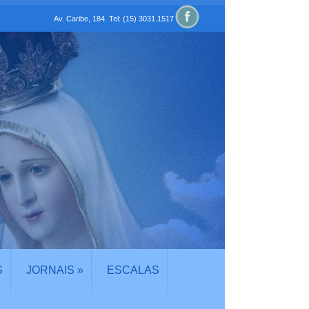
Av. Caribe, 184. Tel: (15) 3031.1517
S
JORNAIS
»
ESCALAS