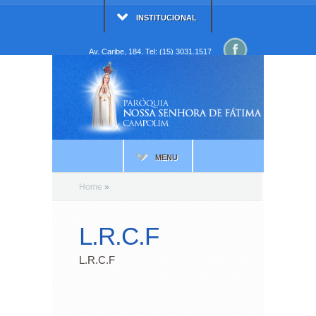
INSTITUCIONAL
Av. Caribe, 184. Tel: (15) 3031.1517
MENU
Home
»
L.R.C.F
L.R.C.F