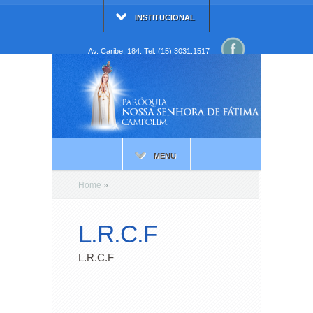
INSTITUCIONAL
Av. Caribe, 184. Tel: (15) 3031.1517
MENU
Home
»
L.R.C.F
L.R.C.F