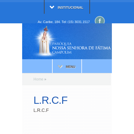
INSTITUCIONAL
Av. Caribe, 184. Tel: (15) 3031.1517
MENU
Home
»
L.R.C.F
L.R.C.F