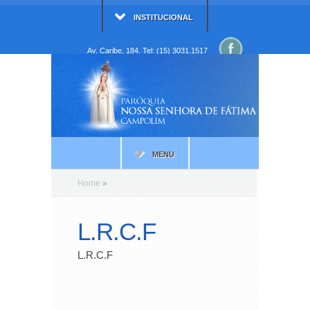
INSTITUCIONAL
Av. Caribe, 184. Tel: (15) 3031.1517
MENU
Home
»
L.R.C.F
L.R.C.F