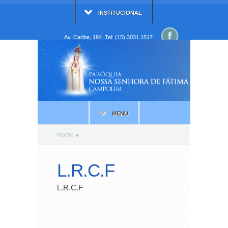
INSTITUCIONAL
Av. Caribe, 184. Tel: (15) 3031.1517
MENU
Home
»
L.R.C.F
L.R.C.F