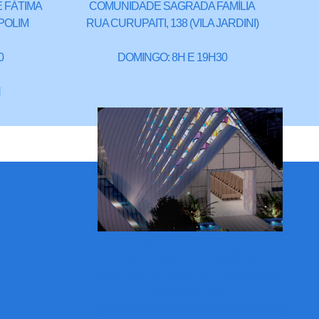
 FÁTIMA
COMUNIDADE SAGRADA FAMÍLIA
POLIM
RUA CURUPAITI, 138 (VILA JARDINI)
0
DOMINGO: 8H E 19H30
H
IGREJA SÃO PIO DE PIETRELCINA -
(FUTURAS INSTALAÇÕES)
RUA CARLOS EUGÊNIO DA SIQUEIRA
SALERNO, 598
(CAMPOLIM - ENDEREÇO PROVISÓRIO)