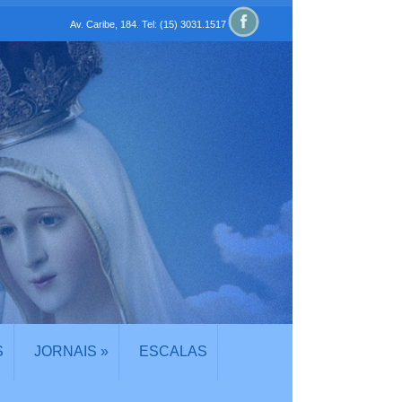
Av. Caribe, 184. Tel: (15) 3031.1517
S
JORNAIS
»
ESCALAS