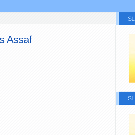
S
s Assaf
S