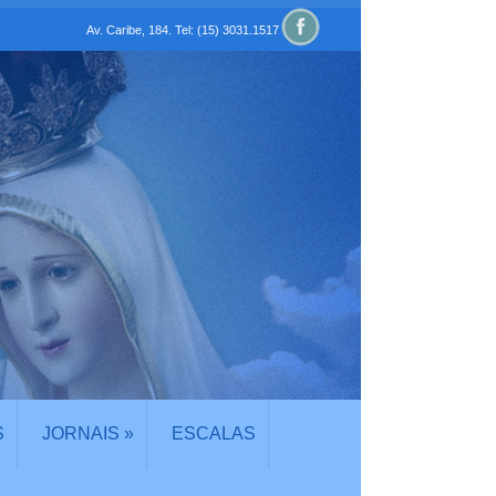
Av. Caribe, 184. Tel: (15) 3031.1517
S
JORNAIS
»
ESCALAS