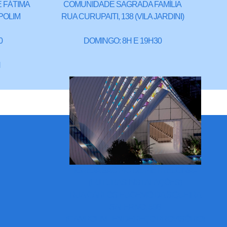
 FÁTIMA
COMUNIDADE SAGRADA FAMÍLIA
POLIM
RUA CURUPAITI, 138 (VILA JARDINI)
0
DOMINGO: 8H E 19H30
H
IGREJA SÃO PIO DE PIETRELCINA -
(FUTURAS INSTALAÇÕES)
RUA CARLOS EUGÊNIO DA SIQUEIRA
SALERNO, 598
(CAMPOLIM - ENDEREÇO PROVISÓRIO)