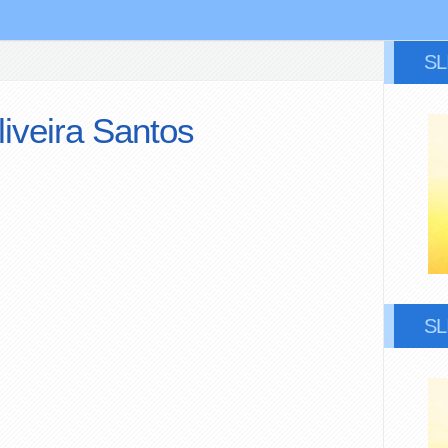
S
liveira Santos
S