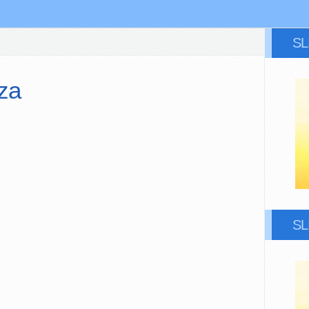
S
za
S