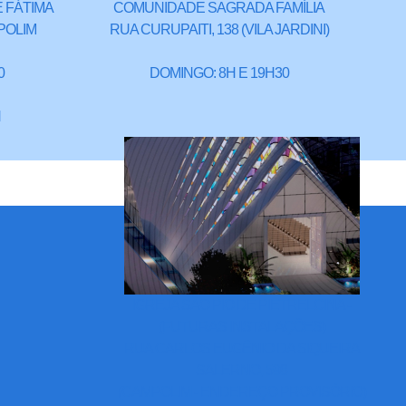
 FÁTIMA
COMUNIDADE SAGRADA FAMÍLIA
POLIM
RUA CURUPAITI, 138 (VILA JARDINI)
0
DOMINGO: 8H E 19H30
H
IGREJA SÃO PIO DE PIETRELCINA -
(FUTURAS INSTALAÇÕES)
RUA CARLOS EUGÊNIO DA SIQUEIRA
SALERNO, 598
(CAMPOLIM - ENDEREÇO PROVISÓRIO)