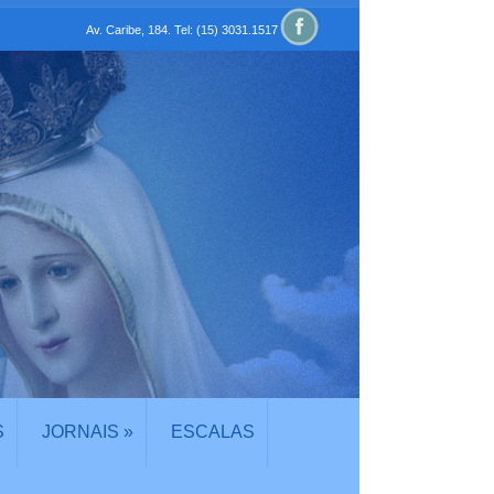
Av. Caribe, 184. Tel: (15) 3031.1517
S
JORNAIS
»
ESCALAS