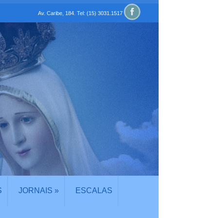
Av. Caribe, 184. Tel: (15) 3031.1517
S
JORNAIS
»
ESCALAS