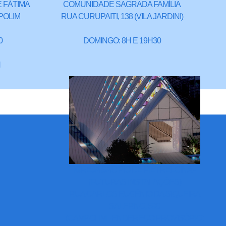
 FÁTIMA
COMUNIDADE SAGRADA FAMÍLIA
POLIM
RUA CURUPAITI, 138 (VILA JARDINI)
0
DOMINGO: 8H E 19H30
H
IGREJA SÃO PIO DE PIETRELCINA -
(FUTURAS INSTALAÇÕES)
RUA CARLOS EUGÊNIO DA SIQUEIRA
SALERNO, 598
(CAMPOLIM - ENDEREÇO PROVISÓRIO)