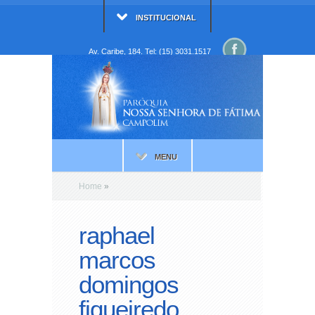
INSTITUCIONAL
Av. Caribe, 184. Tel: (15) 3031.1517
MENU
Home
»
raphael
marcos
domingos
fiqueiredo