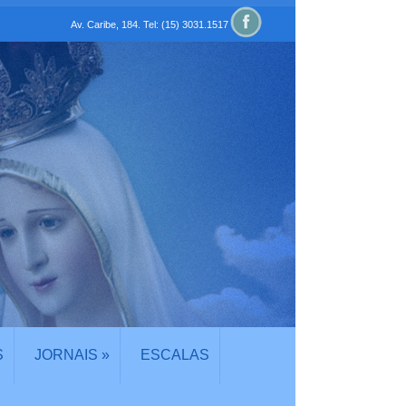
Av. Caribe, 184. Tel: (15) 3031.1517
S
JORNAIS
»
ESCALAS