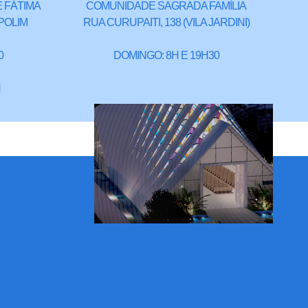
 FÁTIMA
COMUNIDADE SAGRADA FAMÍLIA
POLIM
RUA CURUPAITI, 138 (VILA JARDINI)
0
DOMINGO: 8H E 19H30
H
IGREJA SÃO PIO DE PIETRELCINA -
(FUTURAS INSTALAÇÕES)
RUA CARLOS EUGÊNIO DA SIQUEIRA
SALERNO, 598
(CAMPOLIM - ENDEREÇO PROVISÓRIO)