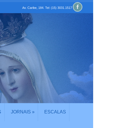
Av. Caribe, 184. Tel: (15) 3031.1517
S
JORNAIS
»
ESCALAS