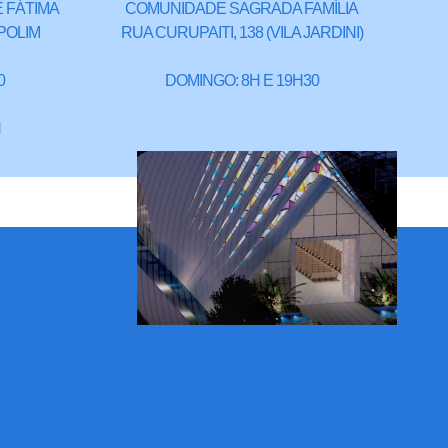
 FÁTIMA
COMUNIDADE SAGRADA FAMÍLIA
POLIM
RUA CURUPAITI, 138 (VILA JARDINI)
0
DOMINGO: 8H E 19H30
H
IGREJA SÃO PIO DE PIETRELCINA -
(FUTURAS INSTALAÇÕES)
RUA CARLOS EUGÊNIO DA SIQUEIRA
SALERNO, 598
(CAMPOLIM - ENDEREÇO PROVISÓRIO)