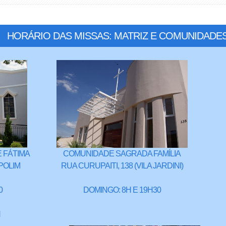
HORÁRIO DAS MISSAS: MATRIZ E COMUNIDADE
 FÁTIMA
COMUNIDADE SAGRADA FAMÍLIA
POLIM
RUA CURUPAITI, 138 (VILA JARDINI)
0
DOMINGO: 8H E 19H30
H