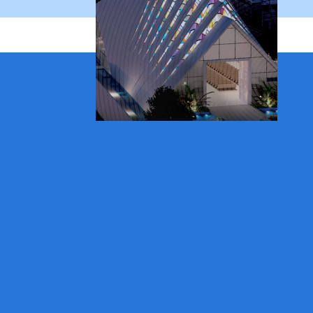
IGREJA SÃO PIO DE PIETRELCINA -
(FUTURAS INSTALAÇÕES)
RUA CARLOS EUGÊNIO DA SIQUEIRA
SALERNO, 598
(CAMPOLIM - ENDEREÇO PROVISÓRIO)
DOMINGO 11H