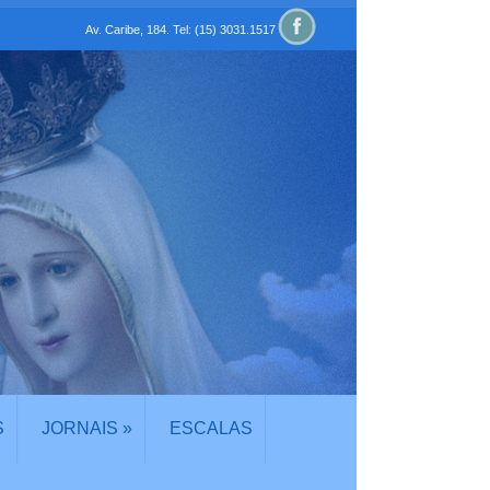
Av. Caribe, 184. Tel: (15) 3031.1517
S
JORNAIS
»
ESCALAS