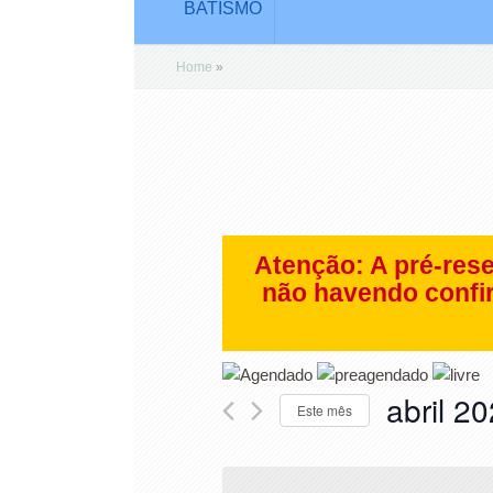
BATISMO
Home
»
Atenção: A pré-rese
não havendo confir
abril 2
Este mês
Selecione
a
data.