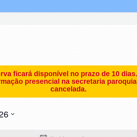
rva ficará disponível no prazo de 10 dias
mação presencial na secretaria paroquial
cancelada.
026