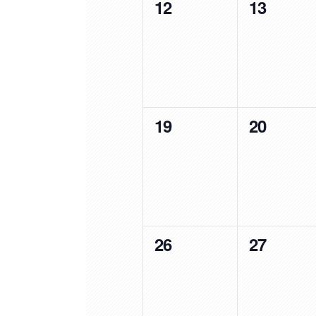
0
0
12
13
evento,
evento,
0
0
19
20
evento,
evento,
0
0
26
27
evento,
evento,